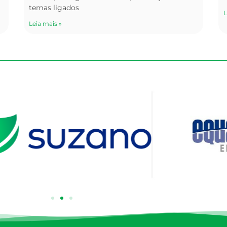
temas ligados
L
Leia mais »