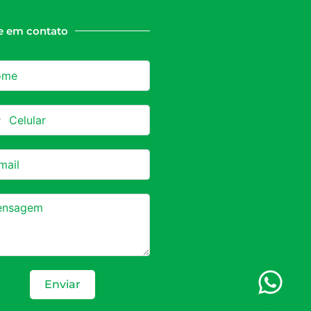
e em contato
azil +55
Enviar