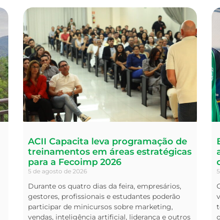
ACII Capacita leva programação de
treinamentos em áreas estratégicas
para a Fecoimp 2026
5 de agosto de 2026
5
Durante os quatro dias da feira, empresários,
O
gestores, profissionais e estudantes poderão
v
participar de minicursos sobre marketing,
t
vendas, inteligência artificial, liderança e outros