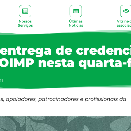
Nossos
Últimas
Vitrine 
Serviços
Notícias
associa
 entrega de credenc
OIMP nesta quarta-f
41
s, apoiadores, patrocinadores e profissionais da