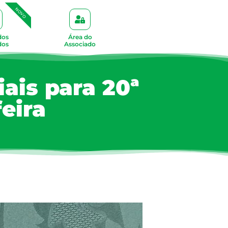
NOVO
dos
Área do
dos
Associado
iais para 20ª
eira