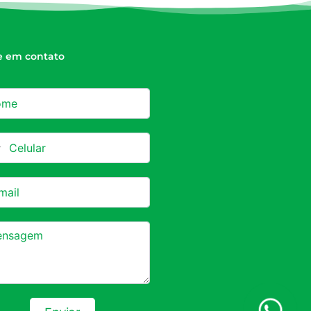
e em contato
azil +55