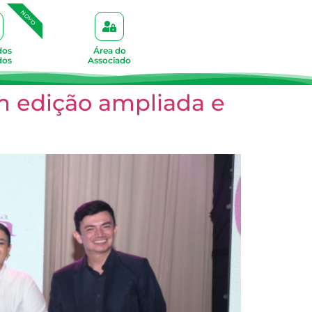
NOVO
dos
Área do
dos
Associado
m edição ampliada e