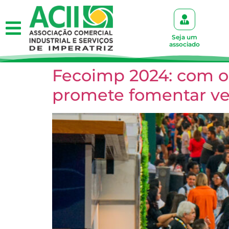
Seja um
associado
Fecoimp 2024: com o
promete fomentar ve