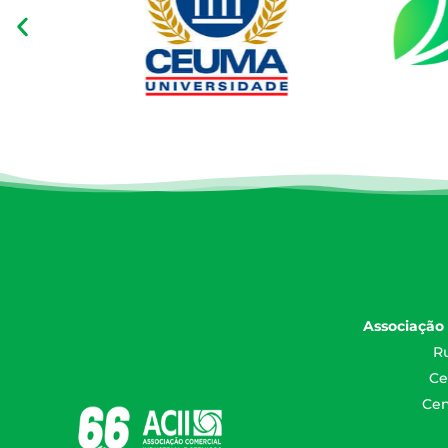
Associação 
Ru
Ce
Cen