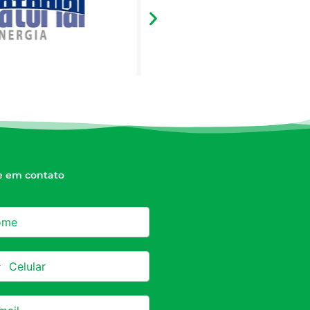
e em contato
azil +55