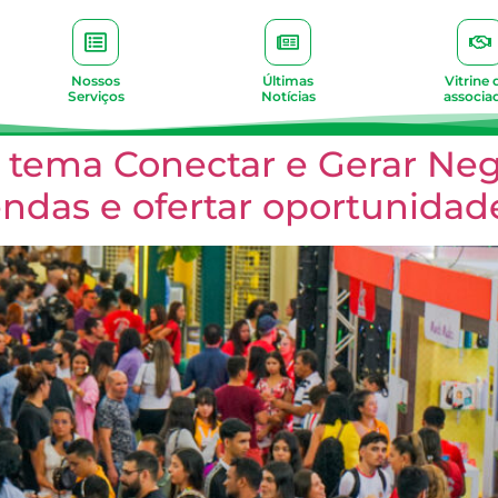
Nossos
Últimas
Vitrine 
Serviços
Notícias
associa
 tema Conectar e Gerar Neg
ndas e ofertar oportunidad