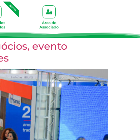
NOVO
dos
Área do
dos
Associado
ócios, evento
es