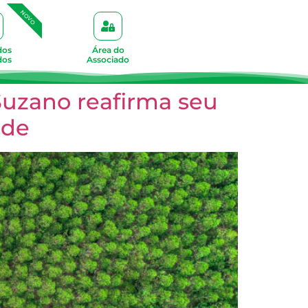
NOVO
dos
Área do
dos
Associado
Suzano reafirma seu
ade