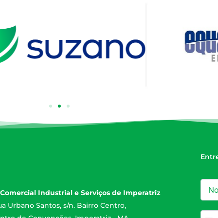
Entr
Comercial Industrial e Serviços de Imperatriz
a Urbano Santos, s/n. Bairro Centro,
ntro de Convenções. Imperatriz - MA