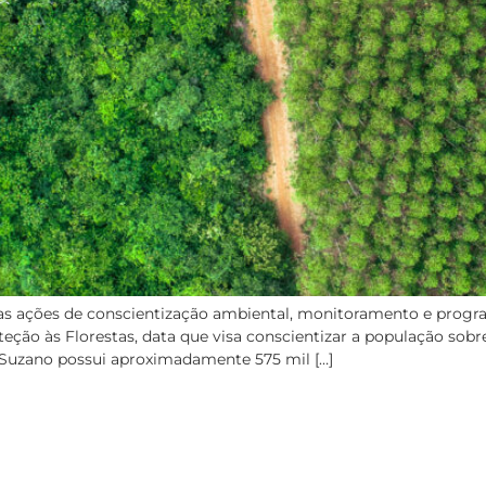
as ações de conscientização ambiental, monitoramento e progra
teção às Florestas, data que visa conscientizar a população sob
 Suzano possui aproximadamente 575 mil […]