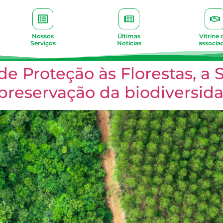
Nossos
Últimas
Vitrine 
Serviços
Notícias
associa
 Proteção às Florestas, a 
reservação da biodiversid