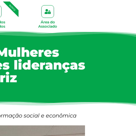
NOVO
dos
Área do
dos
Associado
Mulheres
s lideranças
riz
formação social e econômica