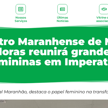
Nossos
Últimas
Vitrine 
Serviços
Notícias
associa
ntro Maranhense de 
ras reunirá grande
mininas em Imperat
al Maranhão, destaca o papel feminino na trans