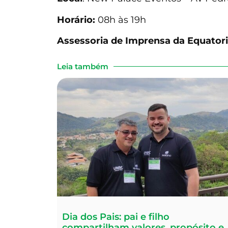
Horário:
08h às 19h
Assessoria de Imprensa da Equator
Leia também
Dia dos Pais: pai e filho
compartilham valores, propósito e