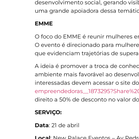
desenvolvimento social, gerando vis
uma grande apoiadora dessa temática
EMME
O foco do EMME é reunir mulheres em
O evento é direcionado para mulhere
que evidenciam trajetórias de supera
A ideia é promover a troca de conhe
ambiente mais favorável ao desenvol
interessadas devem acessar o site d
empreendedoras__1873295?Share%2
direito a 50% de desconto no valor do
SERVIÇO:
Data
: 21 de abril
Local
: New Palace Eventos – Av Pedr