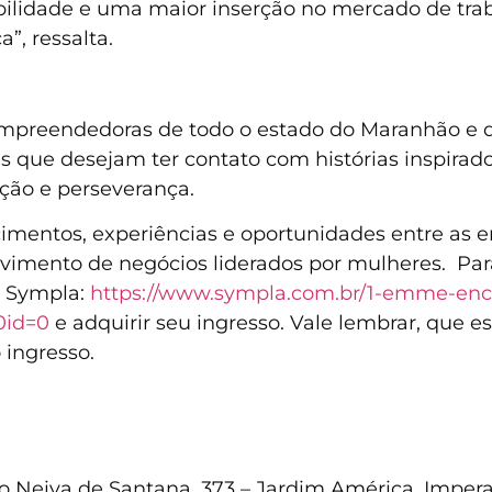
ibilidade e uma maior inserção no mercado de tra
”, ressalta.
preendedoras de todo o estado do Maranhão e de 
s que desejam ter contato com histórias inspira
ção e perseverança.
cimentos, experiências e oportunidades entre as
vimento de negócios liderados por mulheres. Para
o Sympla:
https://www.sympla.com.br/1-emme-en
0id=0
e adquirir seu ingresso. Vale lembrar, que e
 ingresso.
o Neiva de Santana, 373 – Jardim América, Impera