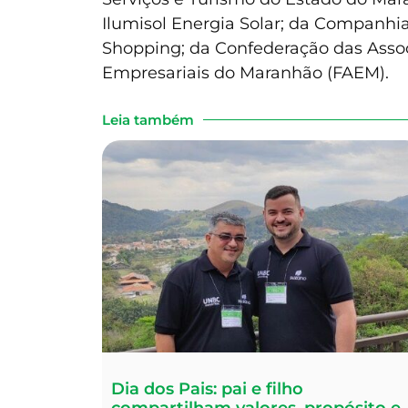
Ilumisol Energia Solar; da Companhi
Shopping; da Confederação das Assoc
Empresariais do Maranhão (FAEM).
Leia também
Dia dos Pais: pai e filho
compartilham valores, propósito e