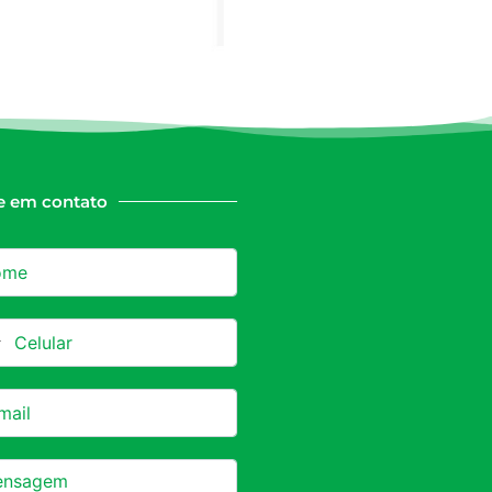
e em contato
azil +55