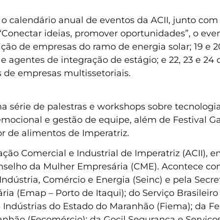
 o calendário anual de eventos da ACII, junto com
Conectar ideias, promover oportunidades”, o event
ção de empresas do ramo de energia solar; 19 e 20
e agentes de integração de estágio; e 22, 23 e 24
 de empresas multissetoriais.
ma série de palestras e workshops sobre tecnologi
emocional e gestão de equipe, além de Festival Ga
r de alimentos de Imperatriz.
ção Comercial e Industrial de Imperatriz (ACII),
onselho da Mulher Empresária (CME). Acontece co
Indústria, Comércio e Energia (Seinc) e pela Secr
a (Emap – Porto de Itaqui); do Serviço Brasileir
 Indústrias do Estado do Maranhão (Fiema); da F
anhão (Fecomércio); da Gocil Segurança e Serviço